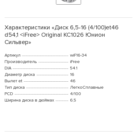
Характеристики «Диск 6,5-16 (4/100)et46
d54,1 <iFree> Original KC1026 Юнион
Сильвер»
Артикул
wiF16-34
Производитель
iFree
DIA
54.1
Диаметр диска
16
Вылет et
46
Тип диска
ЛегкоСплавные
PCD
4/100
Ширина диска в дюймах
6,5