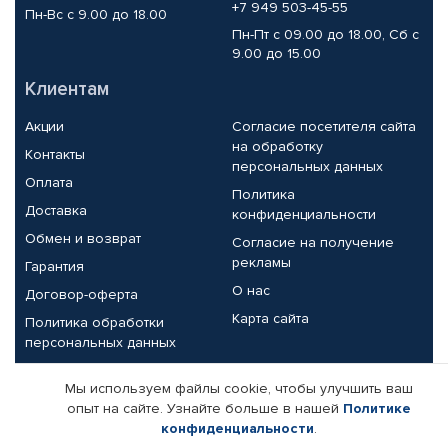
+7 949 503-45-55
Пн-Вс с 9.00 до 18.00
Пн-Пт с 09.00 до 18.00, Сб с
9.00 до 15.00
Клиентам
Акции
Согласие посетителя сайта
на обработку
Контакты
персональных данных
Оплата
Политика
Доставка
конфиденциальности
Обмен и возврат
Согласие на получение
рекламы
Гарантия
О нас
Договор-оферта
Карта сайта
Политика обработки
персональных данных
Партнерам
Мы используем файлы cookie, чтобы улучшить ваш
опыт на сайте. Узнайте больше в нашей
Политике
Корпоративным клиентам
Реквизиты компании
конфиденциальности
.