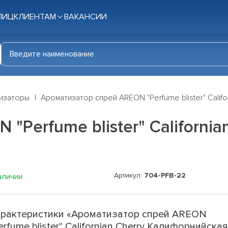
ЛИЦ
КЛИЕНТАМ
ВАКАНСИИ
изаторы
Ароматизатор спрей AREON "Perfume blister" Calif
"Perfume blister" Californi
Артикул:
704-PFB-22
аличии
рактеристики «Ароматизатор спрей AREON
erfume blister" Californian Cherry Калифорнийска