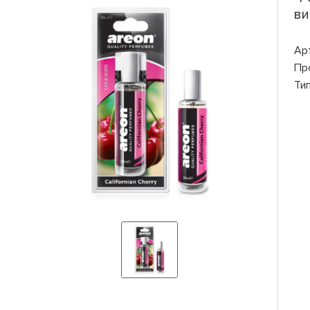
ви
Ар
Пр
Ти