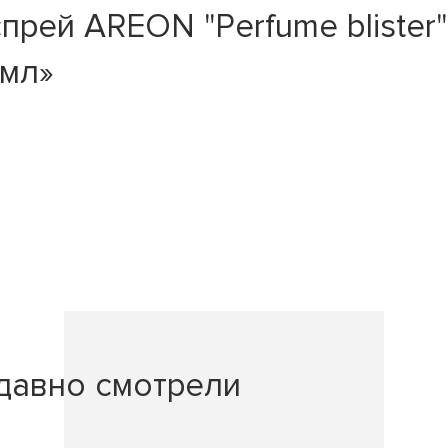
ей AREON "Perfume blister" C
мл»
давно смотрели