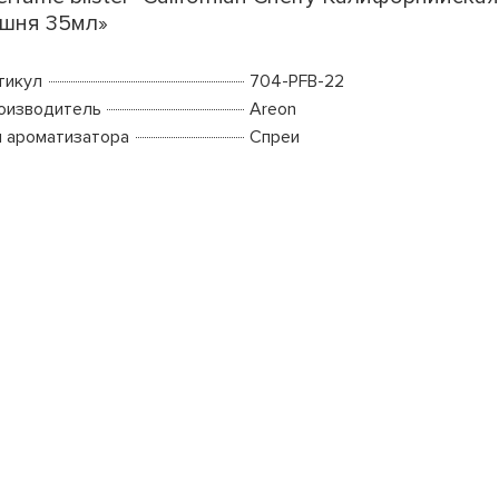
шня 35мл»
тикул
704-PFB-22
оизводитель
Areon
п ароматизатора
Спреи