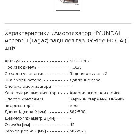
Характеристики «Амортизатор HYUNDAI
Accent II (Tagaz) задн.лев.газ. G'Ride HOLA (1
шт)»
Артикул
SH41-041G
Производитель
HOLA
Сторона установки
Задняя ось левый
Вид амортизатора
Давление газа
Система амортизатора
-
Конструкция амортизатора
Амортизационная стойка
Способ крепления
Верхний стержень; Нижний
амортизатора
мост
Длина 1/длина 2 [мм]
382/598
Диаметр 1/диаметр 2 [мм]
-
Ø трубы [мм]
45
Размер резьбы [мм]
M12x1.25