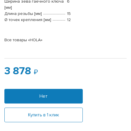
Ширина зева гаечного ключа
6
[мм]
Длина резьбы [мм]
15
Ø точек крепления [мм]
12
Все товары «HOLA»
3 878
Нет
Купить в 1 клик