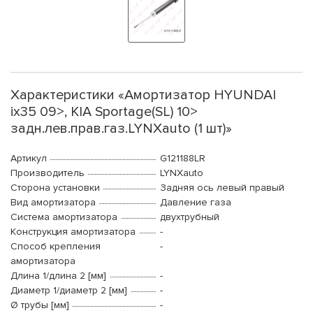
Характеристики «Амортизатор HYUNDAI
ix35 09>, KIA Sportage(SL) 10>
задн.лев.прав.газ.LYNXauto (1 шт)»
Артикул
G121188LR
Производитель
LYNXauto
Сторона установки
Задняя ось левый правый
Вид амортизатора
Давление газа
Система амортизатора
двухтрубный
Конструкция амортизатора
-
Способ крепления
-
амортизатора
Длина 1/длина 2 [мм]
-
Диаметр 1/диаметр 2 [мм]
-
Ø трубы [мм]
-