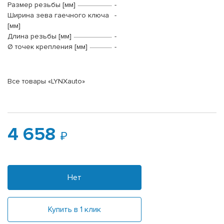
Размер резьбы [мм]
-
Ширина зева гаечного ключа
-
[мм]
Длина резьбы [мм]
-
Ø точек крепления [мм]
-
Все товары «LYNXauto»
4 658
Нет
Купить в 1 клик