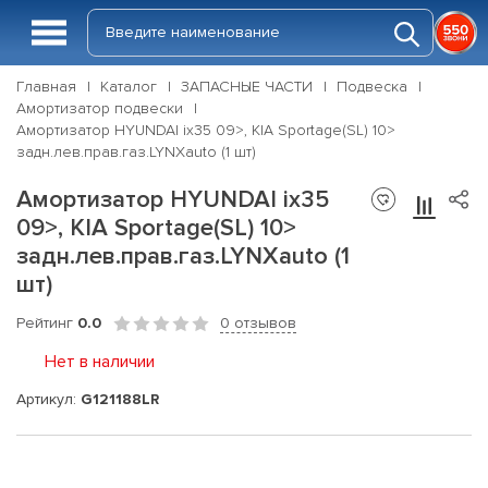
Главная
Каталог
ЗАПАСНЫЕ ЧАСТИ
Подвеска
Амортизатор подвески
Амортизатор HYUNDAI ix35 09>, KIA Sportage(SL) 10>
задн.лев.прав.газ.LYNXauto (1 шт)
Амортизатор HYUNDAI ix35
09>, KIA Sportage(SL) 10>
задн.лев.прав.газ.LYNXauto (1
шт)
Рейтинг
0.0
0 отзывов
Нет в наличии
Артикул:
G121188LR