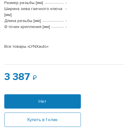
Размер резьбы [мм]
-
Ширина зева гаечного ключа
-
[мм]
Длина резьбы [мм]
-
Ø точек крепления [мм]
-
Все товары «LYNXauto»
3 387
Нет
Купить в 1 клик