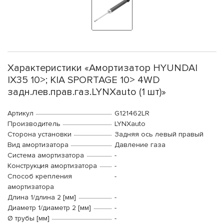
Характеристики «Амортизатор HYUNDAI
IX35 10>; KIA SPORTAGE 10> 4WD
задн.лев.прав.газ.LYNXauto (1 шт)»
Артикул
G121462LR
Производитель
LYNXauto
Сторона установки
Задняя ось левый правый
Вид амортизатора
Давление газа
Система амортизатора
-
Конструкция амортизатора
-
Способ крепления
-
амортизатора
Длина 1/длина 2 [мм]
-
Диаметр 1/диаметр 2 [мм]
-
Ø трубы [мм]
-