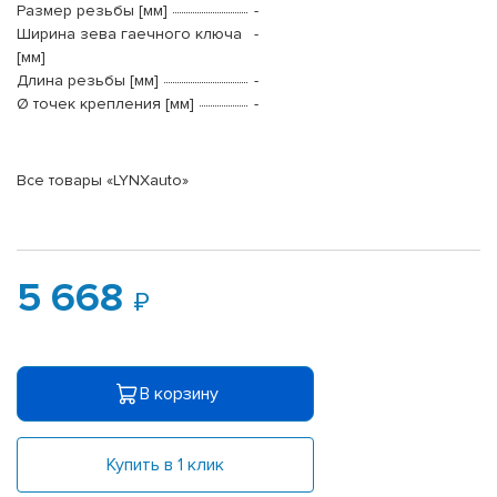
Размер резьбы [мм]
-
Ширина зева гаечного ключа
-
[мм]
Длина резьбы [мм]
-
Ø точек крепления [мм]
-
Все товары «LYNXauto»
5 668
В корзину
Купить в 1 клик