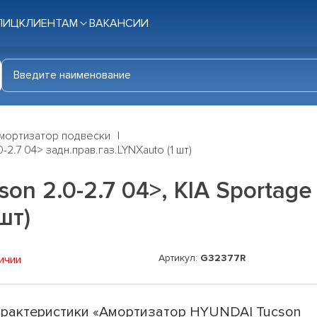
ЛИЦ
КЛИЕНТАМ
ВАКАНСИИ
мортизатор подвески
2.7 04> задн.прав.газ.LYNXauto (1 шт)
n 2.0-2.7 04>, KIA Sportage 
шт)
Артикул:
G32377R
ичии
рактеристики «Амортизатор HYUNDAI Tucson