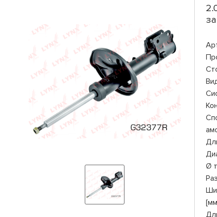
2.
за
Ар
Пр
Ст
Ви
Си
Ко
Сп
ам
Дли
Ди
Ø 
Ра
Ши
[мм
Дл