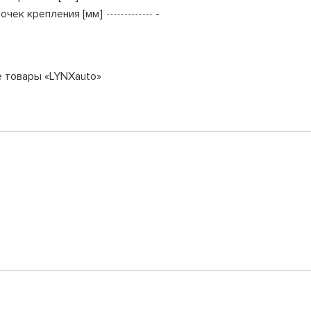
точек крепления [мм]
-
е товары «LYNXauto»