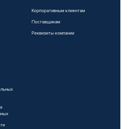
Корпоративным клиентам
Поставщикам
Реквизиты компании
альных
на
нных
сти