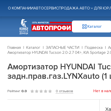
О КОМПАНИИ
АВТОСЕРВИС
ПРОДАЖА АВТО
ДЛЯ ЮР.
Каталог
Главная
Каталог
ЗАПАСНЫЕ ЧАСТИ
Подвеска
А
Амортизатор HYUNDAI Tucson 2.0-2.7 04>, KIA Sportage 2.0-
Амортизатор HYUNDAI Tucso
задн.прав.газ.LYNXauto (1 
Нет в нал
Рейтинг
0.0
0 отзывов
Ха