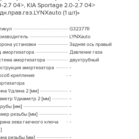
0-2.7 04>, KIA Sportage 2.0-2.7 04>
дн.прав.газ.LYNXauto (1 шт)»
тикул
G32377R
оизводитель
LYNXauto
орона установки
Задняя ось правый
д амортизатора
Давление газа
стема амортизатора
двухтрубный
нструкция амортизатора
-
особ крепления
-
ортизатора
на 1/длина 2 [мм]
-
аметр 1/диаметр 2 [мм]
-
трубы [мм]
-
змер резьбы [мм]
-
рина зева гаечного ключа
-
]
ина резьбы [мм]
-