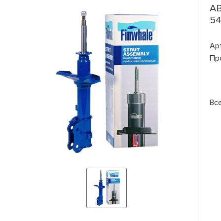
AB
54
Ар
Пр
Вс