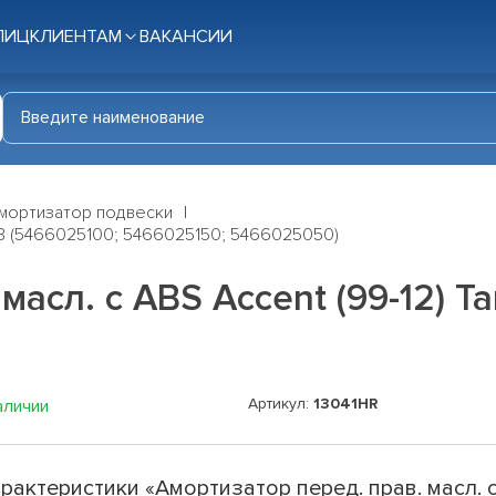
ЛИЦ
КЛИЕНТАМ
ВАКАНСИИ
мортизатор подвески
гАЗ (5466025100; 5466025150; 5466025050)
масл. c ABS Accent (99-12) Т
Артикул:
13041HR
аличии
рактеристики «Амортизатор перед. прав. масл. 