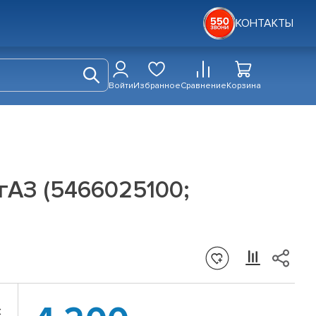
КОНТАКТЫ
Войти
Избранное
Сравнение
Корзина
агАЗ (5466025100;
c