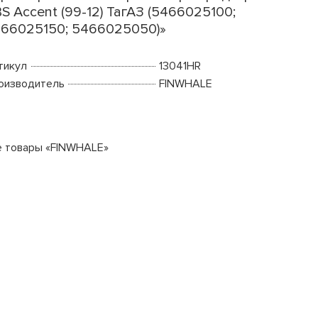
S Accent (99-12) ТагАЗ (5466025100;
66025150; 5466025050)»
тикул
13041HR
оизводитель
FINWHALE
е товары «FINWHALE»