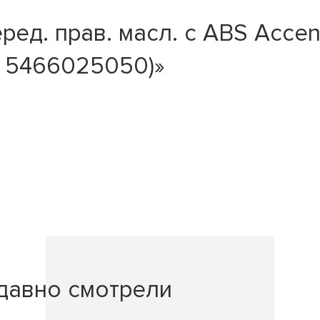
ед. прав. масл. c ABS Accent
; 5466025050)»
давно смотрели