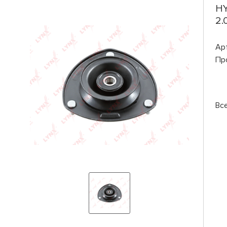
HY
2.
Ар
Пр
Вс