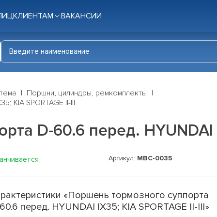
ЛИЦ
КЛИЕНТАМ
ВАКАНСИИ
стема
Поршни, цилиндры, ремкомплекты
; KIA SPORTAGE II-III
та D-60.6 перед. HYUNDAI IX
Артикул:
MBC-0035
канчивается
рактеристики «Поршень тормозного суппорта
60.6 перед. HYUNDAI IX35; KIA SPORTAGE II-III»