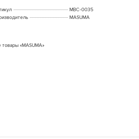
тикул
MBC-0035
оизводитель
MASUMA
е товары «MASUMA»