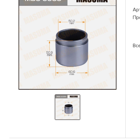
Ар
Пр
Вс