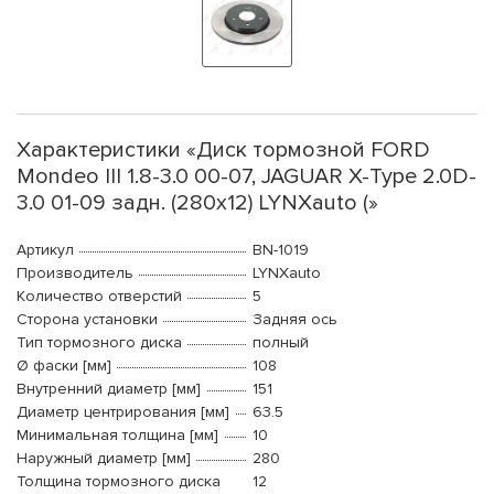
Характеристики «Диск тормозной FORD
Mondeo III 1.8-3.0 00-07, JAGUAR X-Type 2.0D-
3.0 01-09 задн. (280x12) LYNXauto (»
Артикул
BN-1019
Производитель
LYNXauto
Количество отверстий
5
Сторона установки
Задняя ось
Тип тормозного диска
полный
Ø фаски [мм]
108
Внутренний диаметр [мм]
151
Диаметр центрирования [мм]
63.5
Минимальная толщина [мм]
10
Наружный диаметр [мм]
280
Толщина тормозного диска
12