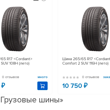
65 R17 <Cordiant>
Шина 265/65 R17 <Cordian
 SUV 108H (лето)
Comfort 2 SUV 116H (лето)
0 отзывов
много
0 отзывов
зак
 ₽
10 750 ₽
«Грузовые шины»