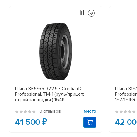
Шина 385/65 R22,5 <Cordiant>
Шина 315/
Professional, TM-1 (руль/прицеп;
Profession
строй.площадки.) 164K
157/154G
0 отзывов
много
41 500 ₽
42 00