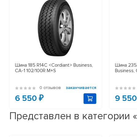
Шина 185 R14C <Cordiant> Business,
Шина 235/
CA-1 102/100R М+S
Business, 
0 отзывов
заканчивается
6 550 ₽
9 550
Представлен в категории