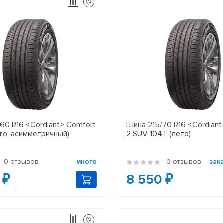
60 R16 <Cordiant> Comfort
Шина 215/70 R16 <Cordiant
то; асимметричный)
2 SUV 104T (лето)
0 отзывов
много
0 отзывов
зак
 ₽
8 550 ₽