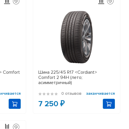
> Comfort
Шина 225/45 R17 <Cordiant>
Comfort 2 94H (лето;
асимметричный)
анчивается
0 отзывов
заканчивается
7 250 ₽