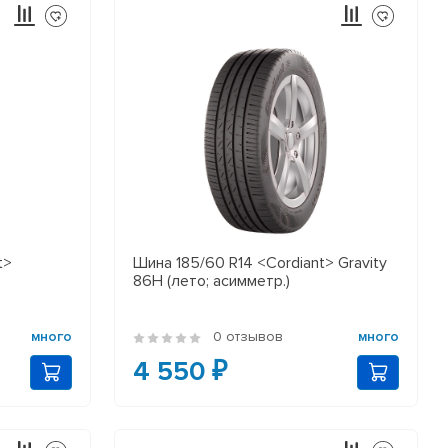
t>
Шина 185/60 R14 <Cordiant> Gravity
86Н (лето; асимметр.)
много
0 отзывов
много
4 550 ₽