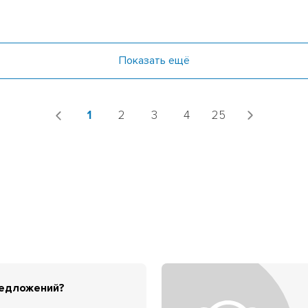
Показать ещё
1
2
3
4
25
редложений?