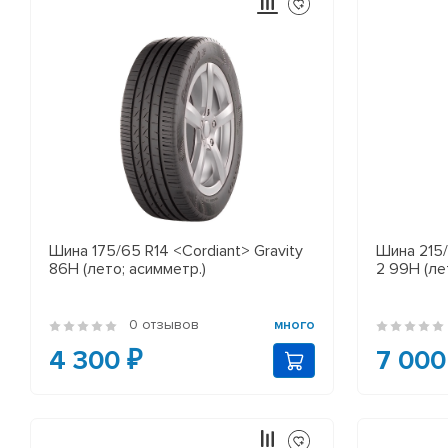
Шина 175/65 R14 <Cordiant> Gravity
Шина 215/
86Н (лето; асимметр.)
2 99H (ле
0 отзывов
много
4 300 ₽
7 000