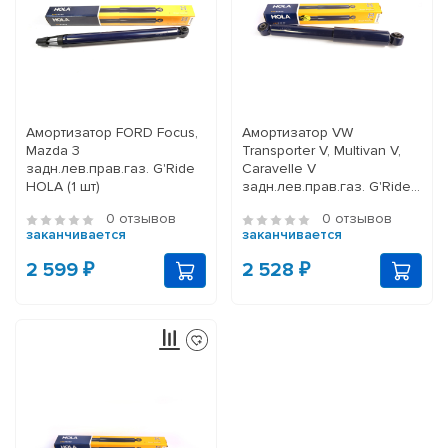
Амортизатор FORD Focus,
Амортизатор VW
Mazda 3
Transporter V, Multivan V,
задн.лев.прав.газ. G'Ride
Caravelle V
HOLA (1 шт)
задн.лев.прав.газ. G'Ride
HOLA (1 шт)
0 отзывов
0 отзывов
заканчивается
заканчивается
2 599 ₽
2 528 ₽