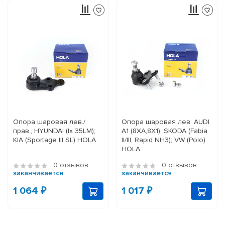
Опора шаровая лев./
Опора шаровая лев. AUDI
прав., HYUNDAI (Ix 35LM);
A1 (8XA,8X1); SKODA (Fabia
KIA (Sportage III SL) HOLA
II/III, Rapid NH3); VW (Polo)
HOLA
0 отзывов
0 отзывов
заканчивается
заканчивается
1 064 ₽
1 017 ₽