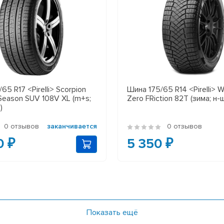
5 R17 <Pirelli> Scorpion
Шина 175/65 R14 <Pirelli> W
 Season SUV 108V XL (m+s;
Zero FRiction 82T (зима; н-
)
0 отзывов
заканчивается
0 отзывов
0 ₽
5 350 ₽
Показать ещё