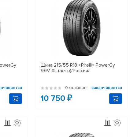
 PowerGy
Шина 215/55 R18 <Pirelli> PowerGy
99V XL (лето)/Россия/
анчивается
0 отзывов
заканчивается
10 750 ₽