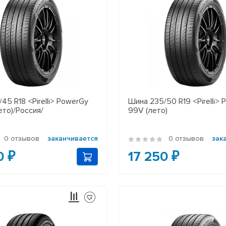
45 R18 <Pirelli> PowerGy
Шина 235/50 R19 <Pirelli>
ето)/Россия/
99V (лето)
0 отзывов
заканчивается
0 отзывов
зак
0 ₽
17 250 ₽