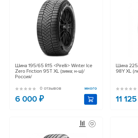
Шина 195/65 R15 <Pirelli> Winter Ice
Шина 225/
Zero Friction 95T XL (зима; н-ш)/
98Y XL (л
Россия/
0 отзывов
много
6 000 ₽
11 125