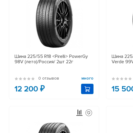
Шина 225/55 R18 <Pirelli> PowerGy
Шина 225/5
98V (лето)/Россия/ 2шт 22г
Verde 99V
0 отзывов
много
12 200 ₽
15 50