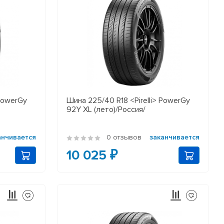
 PowerGy
Шина 225/40 R18 <Pirelli> PowerGy
92Y XL (лето)/Россия/
анчивается
0 отзывов
заканчивается
10 025 ₽