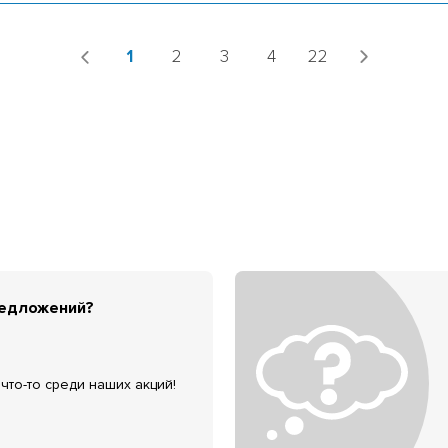
1
2
3
4
22
редложений?
что-то среди наших акций!