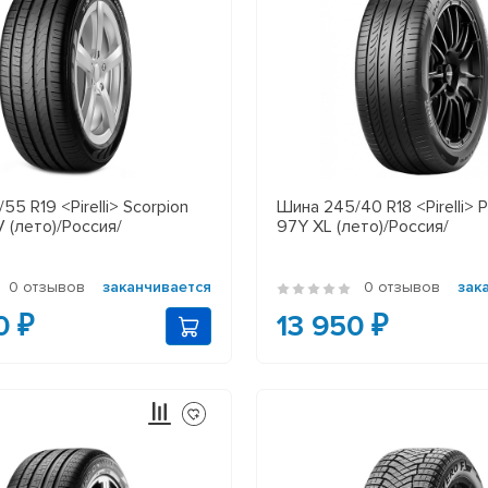
5 R19 <Pirelli> Scorpion
Шина 245/40 R18 <Pirelli>
 (лето)/Россия/
97Y XL (лето)/Россия/
0 отзывов
заканчивается
0 отзывов
зак
0 ₽
13 950 ₽