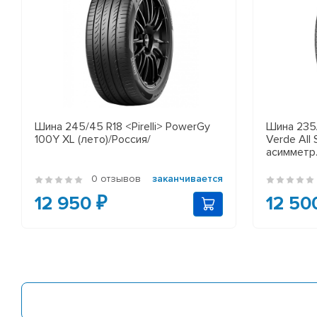
Шина 245/45 R18 <Pirelli> PowerGy
Шина 235/6
100Y XL (лето)/Россия/
Verde All
асимметр.
0 отзывов
заканчивается
12 950 ₽
12 50