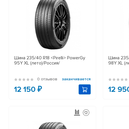
Шина 235/40 R18 <Pirelli> PowerGy
Шина 235/
95Y XL (лето)/Россия/
98Y XL (л
0 отзывов
заканчивается
12 150 ₽
12 95