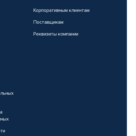
Корпоративным клиентам
Поставщикам
Реквизиты компании
альных
на
нных
сти