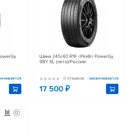
 PowerGy
Шина 245/40 R19 <Pirelli> PowerGy
98Y XL (лето)/Россия/
анчивается
0 отзывов
заканчивается
17 500 ₽