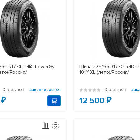
50 R17 <Pirelli> PowerGy
Шина 225/55 R17 <Pirelli>
ето)/Россия/
101Y XL (лето)/Россия/
0 отзывов
заканчивается
0 отзывов
зак
 ₽
12 500 ₽