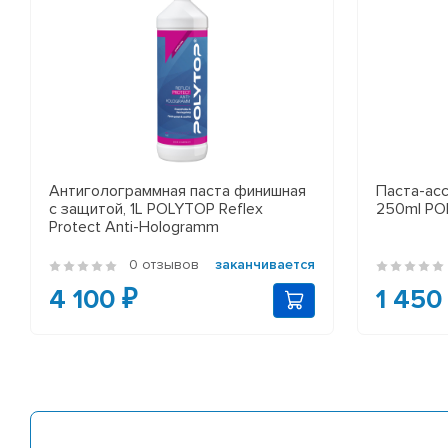
Антиголограммная паста финишная
Паста-асс
с защитой, 1L POLYTOP Reflex
250ml POL
Protect Anti-Hologramm
0 отзывов
заканчивается
4 100 ₽
1 450