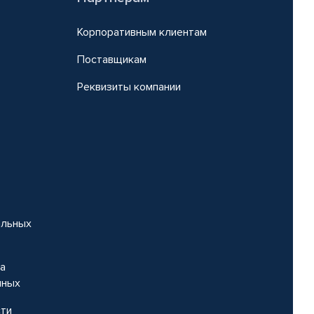
Корпоративным клиентам
Поставщикам
Реквизиты компании
альных
на
нных
сти