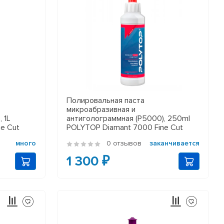
Полировальная паста
микроабразивная и
 1L
антиголограммная (P5000), 250ml
e Cut
POLYTOP Diamant 7000 Fine Cut
много
0 отзывов
заканчивается
1 300 ₽