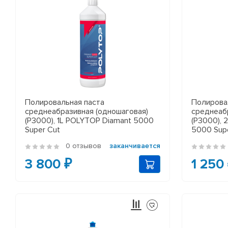
Полировальная паста
Полирова
среднеабразивная (одношаговая)
среднеаб
(P3000), 1L POLYTOP Diamant 5000
(P3000),
Super Cut
5000 Sup
0 отзывов
заканчивается
3 800 ₽
1 250