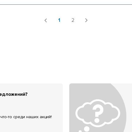
1
2
редложений?
что-то среди наших акций!