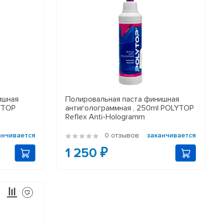
ишная
Полировальная паста финишная
LYTOP
антиголограммная , 250ml POLYTOP
Reflex Anti-Hologramm
анчивается
0 отзывов
заканчивается
1 250 ₽