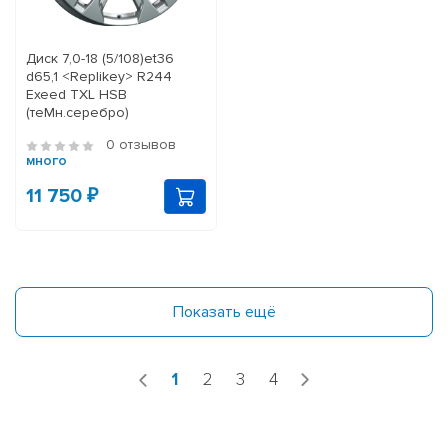
Диск 7,0-18 (5/108)et36
d65,1 <Rеplikey> R244
Exeed TXL HSB
(теMн.серебро)
0 отзывов
много
11 750 ₽
Показать ещё
1
2
3
4