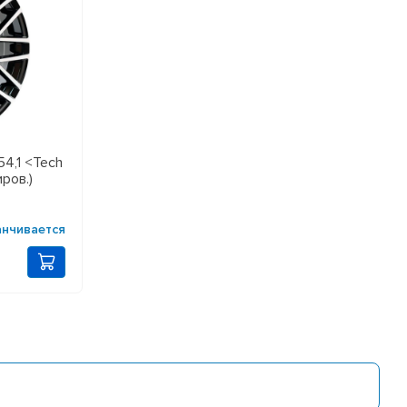
54,1 <Tech
ров.)
анчивается