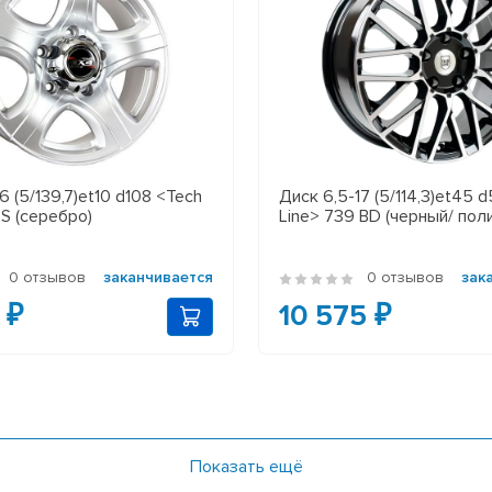
6 (5/139,7)et10 d108 <Tech
Диск 6,5-17 (5/114,3)et45 d
 S (серебро)
Line> 739 BD (черный/ поли
0 отзывов
заканчивается
0 отзывов
зак
 ₽
10 575 ₽
Показать ещё