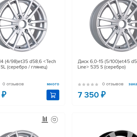
14 (4/98)et35 d58,6 <Tech
Диск 6,0-15 (5/100)et45 d5
 SL (серебро / глянец)
Line> 535 S (серебро)
0 отзывов
много
0 отзывов
зак
 ₽
7 350 ₽