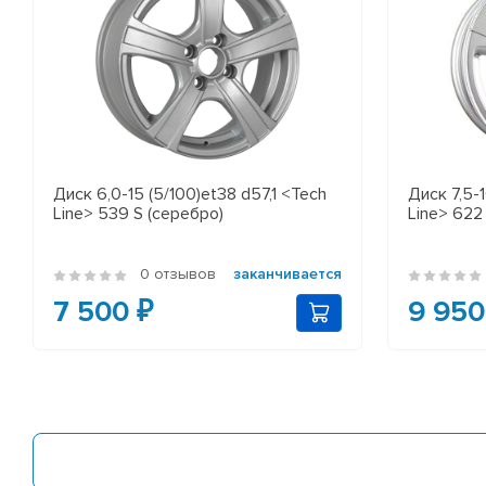
Диск 6,0-15 (5/100)et38 d57,1 <Tech
Диск 7,5-1
Line> 539 S (серебро)
Line> 622
0 отзывов
заканчивается
7 500 ₽
9 950