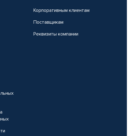
Корпоративным клиентам
Поставщикам
Реквизиты компании
альных
на
нных
сти