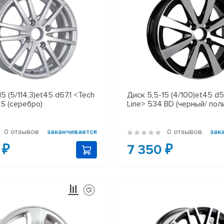
5 (5/114,3)et45 d67,1 <Tech
Диск 5,5-15 (4/100)et45 d5
 S (серебро)
Line> 534 BD (черный/ пол
0 отзывов
заканчивается
0 отзывов
зак
 ₽
7 350 ₽