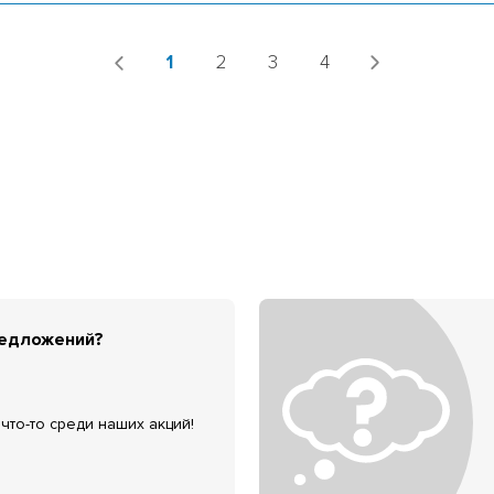
1
2
3
4
редложений?
что-то среди наших акций!