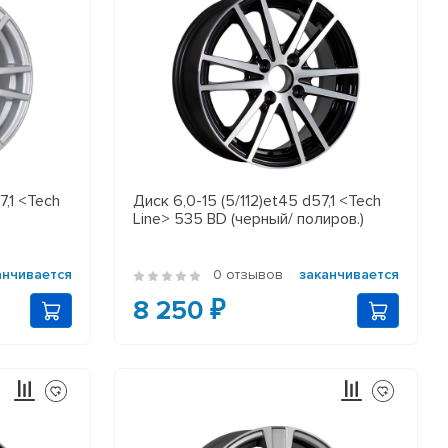
7,1 <Tech
Диск 6,0-15 (5/112)et45 d57,1 <Tech
Line> 535 BD (черный/ полиров.)
анчивается
0 отзывов
заканчивается
8 250 ₽