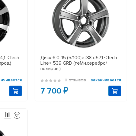
4,1 <Tech
Диск 6,0-15 (5/100)et38 d57,1 <Tech
иров.)
Line> 539 GRD (теMн.серебро/
полиров.)
анчивается
0 отзывов
заканчивается
7 700 ₽