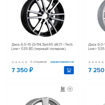
Диск 6,0-15 (5/114,3)et45 d67,1 <Tech
Диск 6,0-1
Line> 535 BD (черный/ полиров.)
Line> 535
0 отзывов
заканчивается
7 350 ₽
7 250