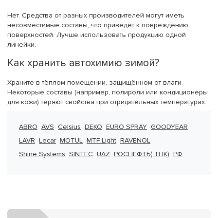
Нет. Средства от разных производителей могут иметь
несовместимые составы, что приведёт к повреждению
поверхностей. Лучше использовать продукцию одной
линейки.
Как хранить автохимию зимой?
Храните в тёплом помещении, защищённом от влаги.
Некоторые составы (например, полироли или кондиционеры
для кожи) теряют свойства при отрицательных температурах.
ABRO
AVS
Celsius
DEKO
EURO SPRAY
GOODYEAR
LAVR
Lecar
MOTUL
MTF Light
RAVENOL
Shine Systems
SINTEC
UAZ
РОСНЕФТЬ( ТНК)
РФ