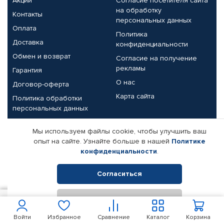
Акции
Согласие посетителя сайта
на обработку
Контакты
персональных данных
Оплата
Политика
Доставка
конфиденциальности
Обмен и возврат
Согласие на получение
рекламы
Гарантия
О нас
Договор-оферта
Карта сайта
Политика обработки
персональных данных
Партнерам
Мы используем файлы cookie, чтобы улучшить ваш
опыт на сайте. Узнайте больше в нашей
Политике
Корпоративным клиентам
Реквизиты компании
конфиденциальности
.
Поставщикам
Согласиться
Отклонить
© КАМАЗ ЦЕНТР ДОНЕЦК, 2015-2026. Все права защищены.
1 750
В корзину
Интернет-магазин автомобильных товаров Автопрофи.
Войти
Избранное
Сравнение
Каталог
Корзина