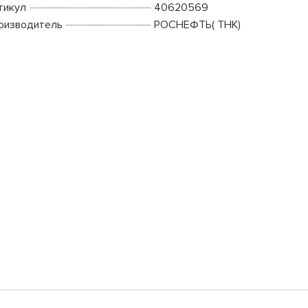
тикул
40620569
оизводитель
РОСНЕФТЬ( ТНК)