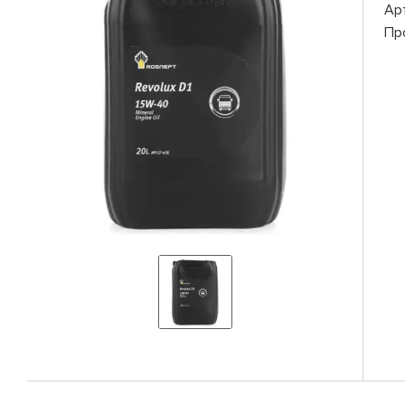
Ар
Пр