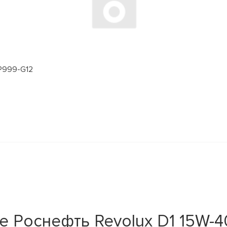
 P999-G12
 Роснефть Revolux D1 15W-40