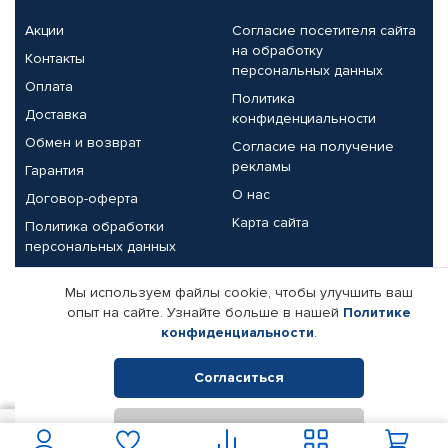
Акции
Согласие посетителя сайта
на обработку
Контакты
персональных данных
Оплата
Политика
Доставка
конфиденциальности
Обмен и возврат
Согласие на получение
рекламы
Гарантия
О нас
Договор-оферта
Карта сайта
Политика обработки
персональных данных
Партнерам
Мы используем файлы cookie, чтобы улучшить ваш
опыт на сайте. Узнайте больше в нашей
Политике
Корпоративным клиентам
Реквизиты компании
конфиденциальности
.
Поставщикам
Согласиться
Отклонить
© КАМАЗ ЦЕНТР ДОНЕЦК, 2015-2026. Все права защищены.
В корзину
Интернет-магазин автомобильных товаров Автопрофи.