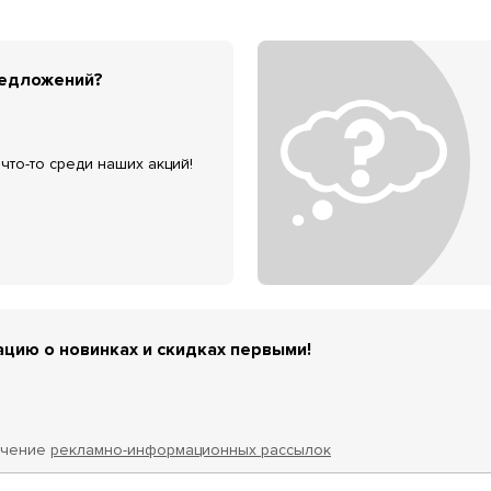
редложений?
что-то среди наших акций!
цию о новинках и скидках первыми!
учение
рекламно-информационных рассылок