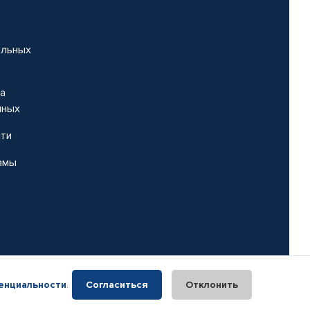
альных
на
нных
сти
амы
енциальности
.
Согласиться
Отклонить