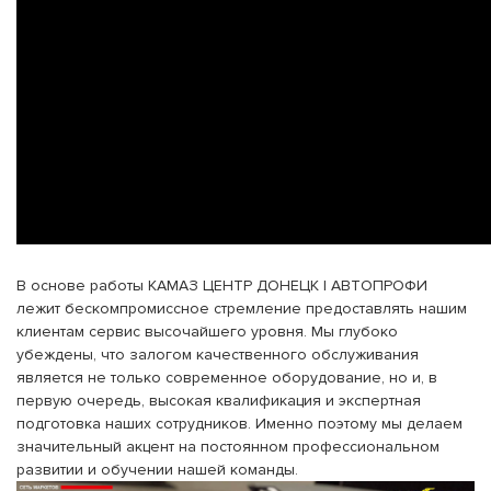
В основе работы КАМАЗ ЦЕНТР ДОНЕЦК | АВТОПРОФИ
лежит бескомпромиссное стремление предоставлять нашим
клиентам сервис высочайшего уровня. Мы глубоко
убеждены, что залогом качественного обслуживания
является не только современное оборудование, но и, в
первую очередь, высокая квалификация и экспертная
подготовка наших сотрудников. Именно поэтому мы делаем
значительный акцент на постоянном профессиональном
развитии и обучении нашей команды.