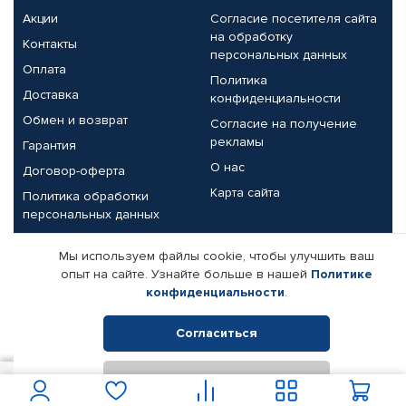
Акции
Согласие посетителя сайта
на обработку
Контакты
персональных данных
Оплата
Политика
Доставка
конфиденциальности
Обмен и возврат
Согласие на получение
рекламы
Гарантия
О нас
Договор-оферта
Карта сайта
Политика обработки
персональных данных
Партнерам
Мы используем файлы cookie, чтобы улучшить ваш
опыт на сайте. Узнайте больше в нашей
Политике
Корпоративным клиентам
Реквизиты компании
конфиденциальности
.
Поставщикам
Согласиться
Отклонить
© КАМАЗ ЦЕНТР ДОНЕЦК, 2015-2026. Все права защищены.
5 050
В корзину
Интернет-магазин автомобильных товаров Автопрофи.