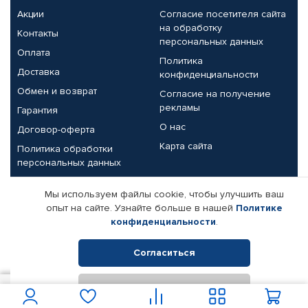
Акции
Согласие посетителя сайта
на обработку
Контакты
персональных данных
Оплата
Политика
Доставка
конфиденциальности
Обмен и возврат
Согласие на получение
рекламы
Гарантия
О нас
Договор-оферта
Карта сайта
Политика обработки
персональных данных
Партнерам
Мы используем файлы cookie, чтобы улучшить ваш
опыт на сайте. Узнайте больше в нашей
Политике
Корпоративным клиентам
Реквизиты компании
конфиденциальности
.
Поставщикам
Согласиться
Отклонить
© КАМАЗ ЦЕНТР ДОНЕЦК, 2015-2026. Все права защищены.
4 750
В корзину
Интернет-магазин автомобильных товаров Автопрофи.