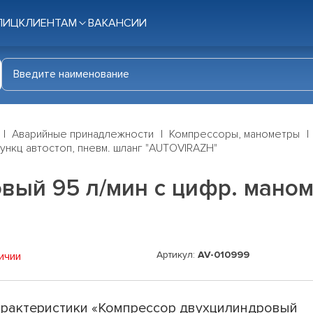
ЛИЦ
КЛИЕНТАМ
ВАКАНСИИ
Аварийные принадлежности
Компрессоры, манометры
ункц автостоп, пневм. шланг "AUTOVIRAZH"
ый 95 л/мин с цифр. маном.
Артикул:
AV-010999
ичии
рактеристики «Компрессор двухцилиндровый