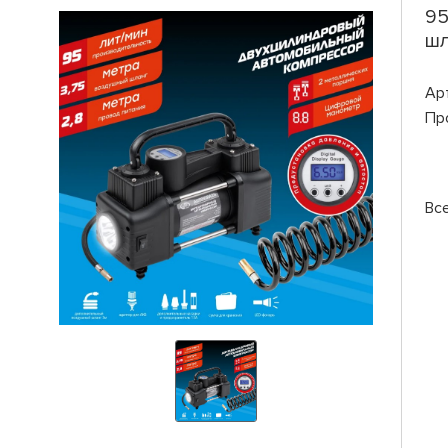
95
шл
Ар
Пр
Вс