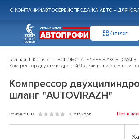
О КОМПАНИИ
АВТОСЕРВИС
ПРОДАЖА АВТО
ДЛЯ ЮР.
Каталог
Главная
Каталог
ВСПОМОГАТЕЛЬНЫЕ АКСЕССУАРЫ
Компрессор двухцилиндровый 95 л/мин с цифр. маном., ф
Компрессор двухцилиндров
шланг "AUTOVIRAZH"
Нет в нал
Рейтинг
0.0
0 отзывов
Ха