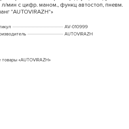
 л/мин с цифр. маном., функц автостоп, пневм.
анг "AUTOVIRAZH"»
тикул
AV-010999
оизводитель
AUTOVIRAZH
е товары «AUTOVIRAZH»