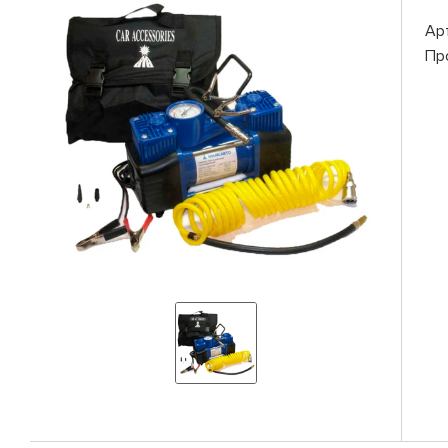
Ар
Пр