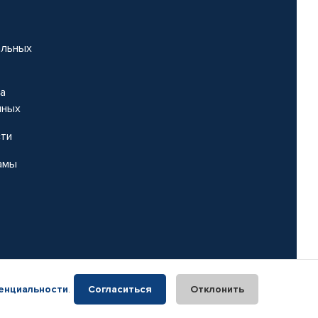
альных
на
нных
сти
амы
енциальности
.
Согласиться
Отклонить