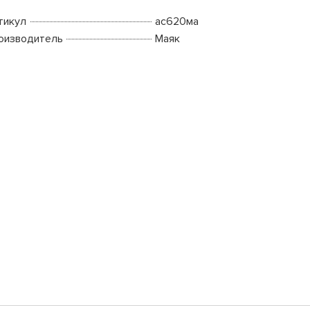
тикул
ас620ма
оизводитель
Маяк