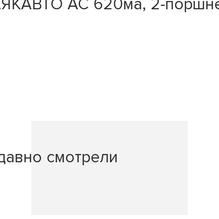
ЯКАВТО АС 620ма, 2-поршне
давно смотрели