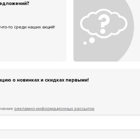
редложений?
что-то среди наших акций!
цию о новинках и скидках первыми!
учение
рекламно-информационных рассылок