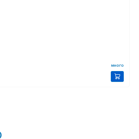
много
0