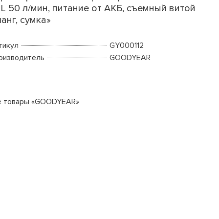
L 50 л/мин, питание от АКБ, съемный витой
анг, сумка»
тикул
GY000112
оизводитель
GOODYEAR
е товары «GOODYEAR»