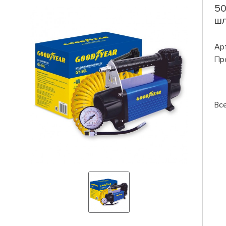
50
шл
Ар
Пр
Вс