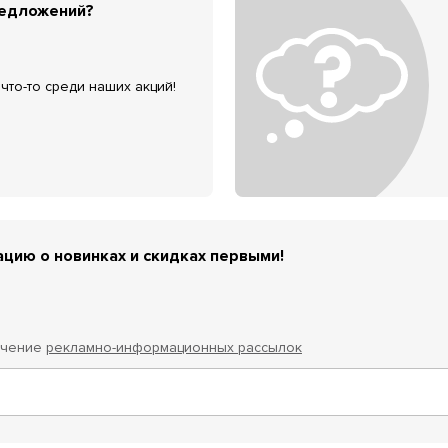
редложений?
что-то среди наших акций!
цию о новинках и скидках первыми!
учение
рекламно-информационных рассылок