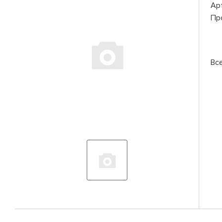
Ар
Пр
Вс