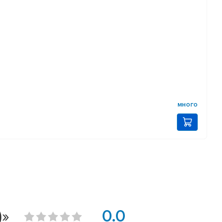
много
)»
0.0