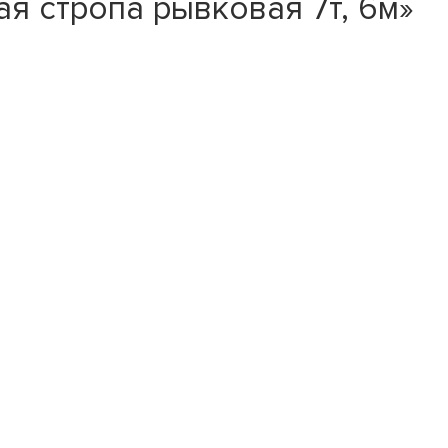
я стропа рывковая 7т, 6м»