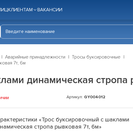
ЛИЦ
КЛИЕНТАМ
ВАКАНСИИ
Аварийные принадлежности
Тросы буксировочные
овая 7т, 6м
лами динамическая стропа 
Артикул:
GY004012
ичии
рактеристики «Трос буксировочный с шаклами
намическая стропа рывковая 7т, 6м»