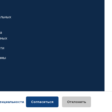
альных
на
нных
сти
амы
енциальности
.
Согласиться
Отклонить