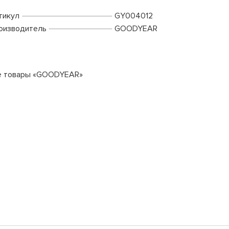
тикул
GY004012
оизводитель
GOODYEAR
е товары «GOODYEAR»