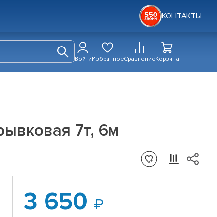
КОНТАКТЫ
Войти
Избранное
Сравнение
Корзина
рывковая 7т, 6м
3 650