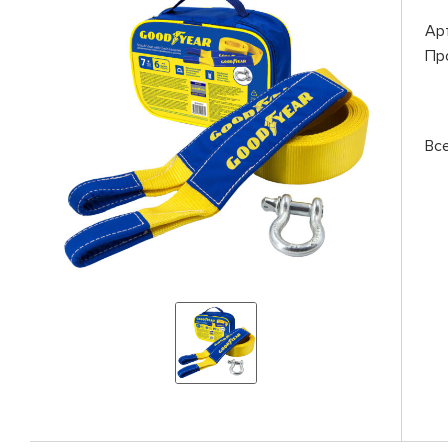
Ар
Пр
Вс