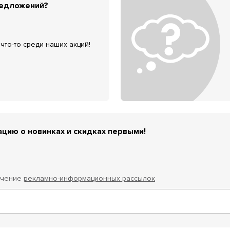
редложений?
что-то среди наших акций!
цию о новинках и скидках первыми!
учение
рекламно-информационных рассылок