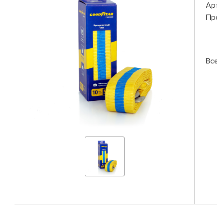
Ар
Пр
Вс