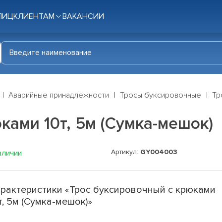
ЛИЦ
КЛИЕНТАМ
ВАКАНСИИ
Аварийные принадлежности
Тросы буксировочные
Тр
ками 10т, 5м (Сумка-мешок)
Артикул:
GY004003
аличии
рактеристики «Трос буксировочный с крюками
т, 5м (Сумка-мешок)»