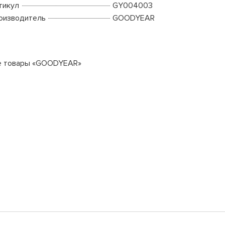
тикул
GY004003
оизводитель
GOODYEAR
е товары «GOODYEAR»