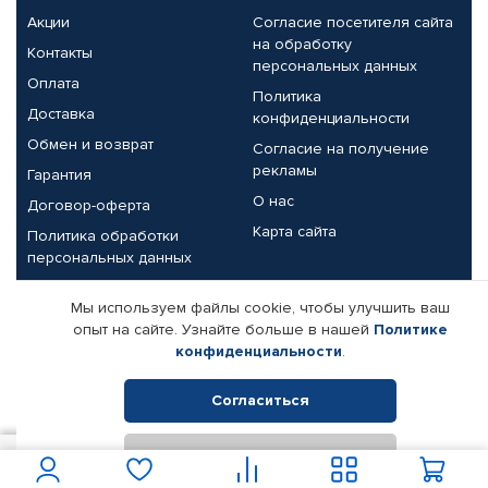
Акции
Согласие посетителя сайта
на обработку
Контакты
персональных данных
Оплата
Политика
Доставка
конфиденциальности
Обмен и возврат
Согласие на получение
рекламы
Гарантия
О нас
Договор-оферта
Карта сайта
Политика обработки
персональных данных
Партнерам
Мы используем файлы cookie, чтобы улучшить ваш
опыт на сайте. Узнайте больше в нашей
Политике
Корпоративным клиентам
Реквизиты компании
конфиденциальности
.
Поставщикам
Согласиться
Отклонить
© КАМАЗ ЦЕНТР ДОНЕЦК, 2015-2026. Все права защищены.
1 550
В корзину
Интернет-магазин автомобильных товаров Автопрофи.