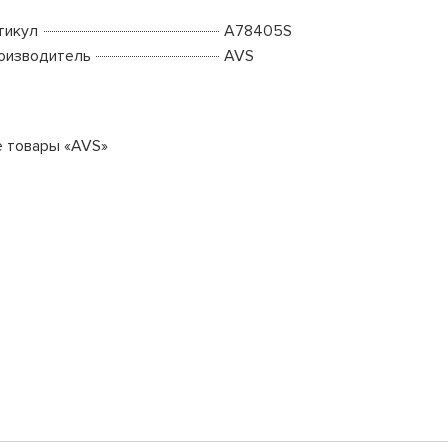
тикул
A78405S
оизводитель
AVS
е товары «AVS»