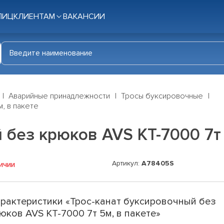
ЛИЦ
КЛИЕНТАМ
ВАКАНСИИ
Аварийные принадлежности
Тросы буксировочные
, в пакете
 без крюков AVS KT-7000 7т 
Артикул:
A78405S
ичии
рактеристики «Трос-канат буксировочный без
юков AVS KT-7000 7т 5м, в пакете»