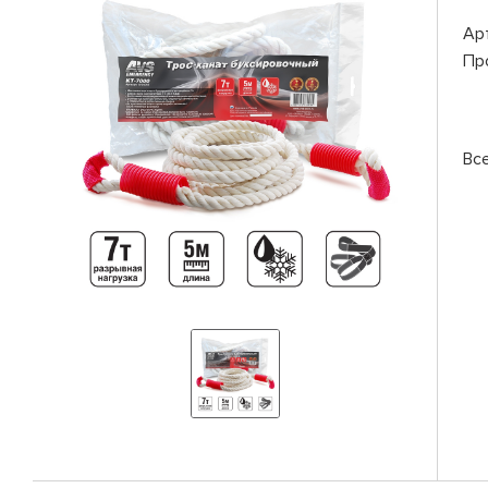
Ар
Пр
Вс