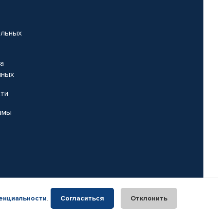
альных
на
нных
сти
амы
енциальности
.
Согласиться
Отклонить