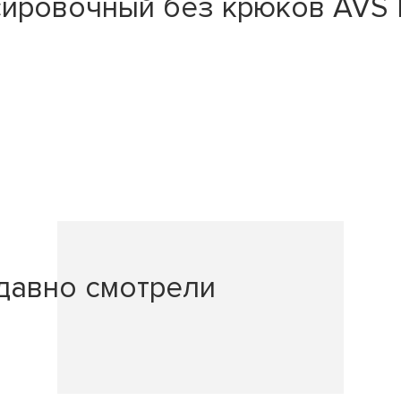
сировочный без крюков AVS K
давно смотрели