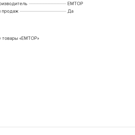
оизводитель
EMTOP
п продаж
Да
е товары «EMTOP»