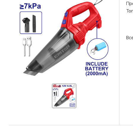
Пр
То
Вс