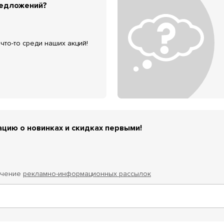
редложений?
что-то среди наших акций!
цию о новинках и скидках первыми!
учение
рекламно-информационных рассылок