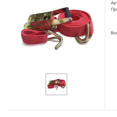
Ар
Пр
Вс