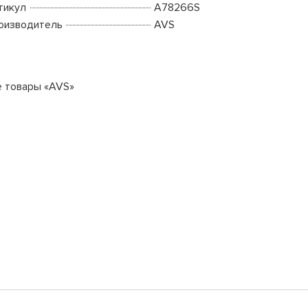
тикул
A78266S
оизводитель
AVS
е товары «AVS»