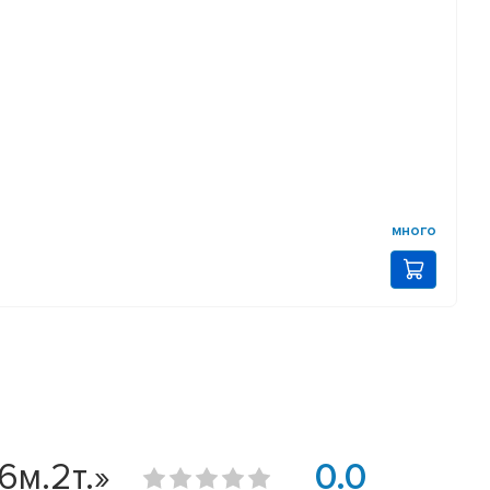
много
6м.2т.»
0.0