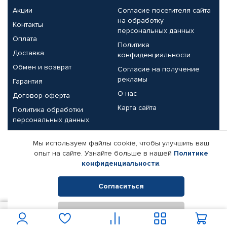
Акции
Согласие посетителя сайта
на обработку
Контакты
персональных данных
Оплата
Политика
Доставка
конфиденциальности
Обмен и возврат
Согласие на получение
рекламы
Гарантия
О нас
Договор-оферта
Карта сайта
Политика обработки
персональных данных
Партнерам
Мы используем файлы cookie, чтобы улучшить ваш
опыт на сайте. Узнайте больше в нашей
Политике
Корпоративным клиентам
Реквизиты компании
конфиденциальности
.
Поставщикам
Согласиться
Отклонить
© КАМАЗ ЦЕНТР ДОНЕЦК, 2015-2026. Все права защищены.
100
В корзину
Интернет-магазин автомобильных товаров Автопрофи.