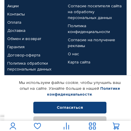
Акции
Согласие посетителя сайта
на обработку
Контакты
персональных данных
Оплата
Политика
Доставка
конфиденциальности
Обмен и возврат
Согласие на получение
рекламы
Гарантия
О нас
Договор-оферта
Карта сайта
Политика обработки
персональных данных
Партнерам
Мы используем файлы cookie, чтобы улучшить ваш
опыт на сайте. Узнайте больше в нашей
Политике
Корпоративным клиентам
Реквизиты компании
конфиденциальности
.
Поставщикам
Согласиться
Отклонить
© КАМАЗ ЦЕНТР ДОНЕЦК, 2015-2026. Все права защищены.
150
В корзину
Интернет-магазин автомобильных товаров Автопрофи.