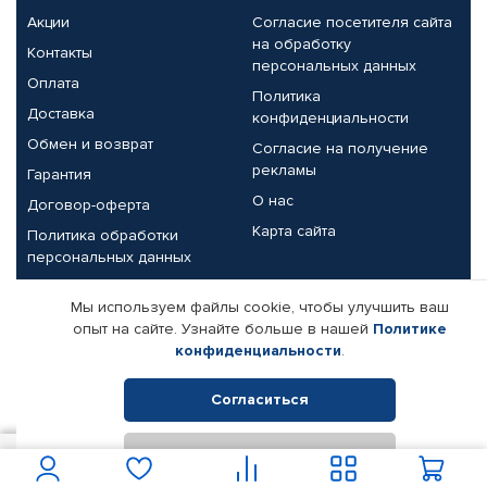
Акции
Согласие посетителя сайта
на обработку
Контакты
персональных данных
Оплата
Политика
Доставка
конфиденциальности
Обмен и возврат
Согласие на получение
рекламы
Гарантия
О нас
Договор-оферта
Карта сайта
Политика обработки
персональных данных
Партнерам
Мы используем файлы cookie, чтобы улучшить ваш
опыт на сайте. Узнайте больше в нашей
Политике
Корпоративным клиентам
Реквизиты компании
конфиденциальности
.
Поставщикам
Согласиться
Отклонить
© КАМАЗ ЦЕНТР ДОНЕЦК, 2015-2026. Все права защищены.
250
В корзину
Интернет-магазин автомобильных товаров Автопрофи.