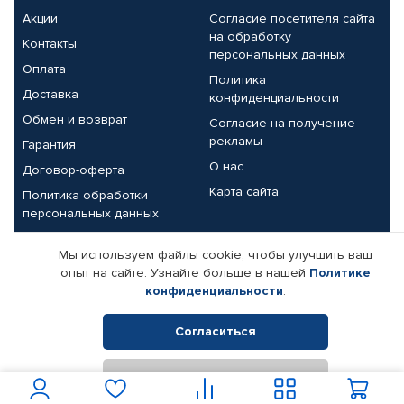
Акции
Согласие посетителя сайта
на обработку
Контакты
персональных данных
Оплата
Политика
Доставка
конфиденциальности
Обмен и возврат
Согласие на получение
рекламы
Гарантия
О нас
Договор-оферта
Карта сайта
Политика обработки
персональных данных
Партнерам
Мы используем файлы cookie, чтобы улучшить ваш
опыт на сайте. Узнайте больше в нашей
Политике
Корпоративным клиентам
Реквизиты компании
конфиденциальности
.
Поставщикам
Согласиться
Отклонить
© КАМАЗ ЦЕНТР ДОНЕЦК, 2015-2026. Все права защищены.
Интернет-магазин автомобильных товаров Автопрофи.