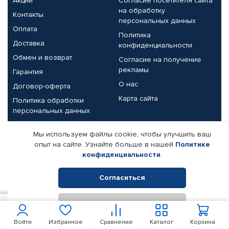
Акции
Согласие посетителя сайта
на обработку
Контакты
персональных данных
Оплата
Политика
Доставка
конфиденциальности
Обмен и возврат
Согласие на получение
рекламы
Гарантия
О нас
Договор-оферта
Карта сайта
Политика обработки
персональных данных
Партнерам
Мы используем файлы cookie, чтобы улучшить ваш
опыт на сайте. Узнайте больше в нашей
Политике
Корпоративным клиентам
Реквизиты компании
конфиденциальности
.
Поставщикам
Согласиться
Отклонить
© КАМАЗ ЦЕНТР ДОНЕЦК, 2015-2026. Все права защищены.
450
В корзину
Интернет-магазин автомобильных товаров Автопрофи.
Войти
Избранное
Сравнение
Каталог
Корзина