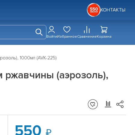
КОНТАКТЫ
Войти
Избранное
Сравнение
Корзина
озоль), 1000мл (AVK-225)
 ржавчины (аэрозоль),
550
,