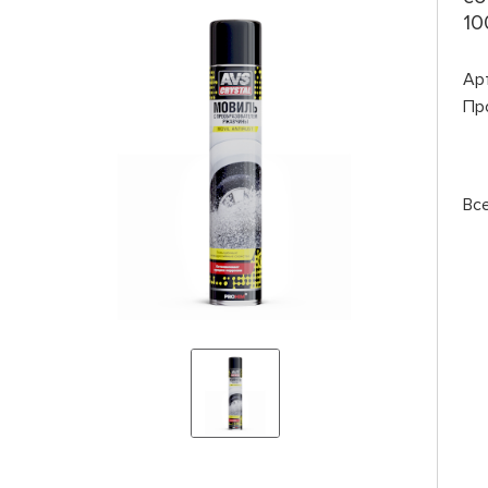
10
Ар
Пр
Вс