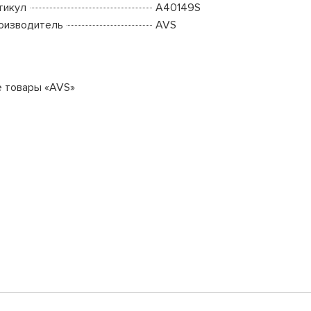
тикул
A40149S
оизводитель
AVS
е товары «AVS»