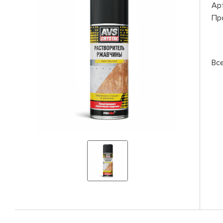
Ар
Пр
Вс