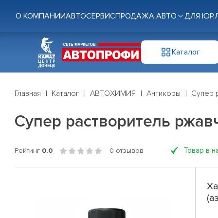
О КОМПАНИИ
АВТОСЕРВИС
ПРОДАЖА АВТО
ДЛЯ ЮР.
Каталог
Главная
Каталог
АВТОХИМИЯ
Антикоры
Супер р
Супер растворитель ржавч
Товар в н
Рейтинг
0.0
0 отзывов
Ха
(а