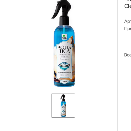
Cl
Ар
Пр
Вс