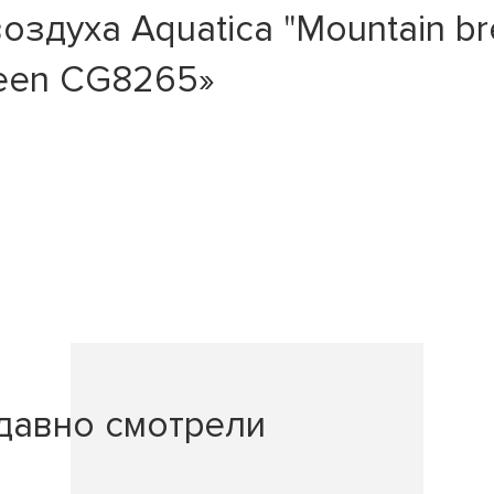
здуха Aquatica "Mountain b
reen CG8265»
давно смотрели