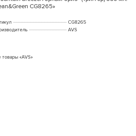
ean&Green CG8265»
тикул
CG8265
оизводитель
AVS
е товары «AVS»