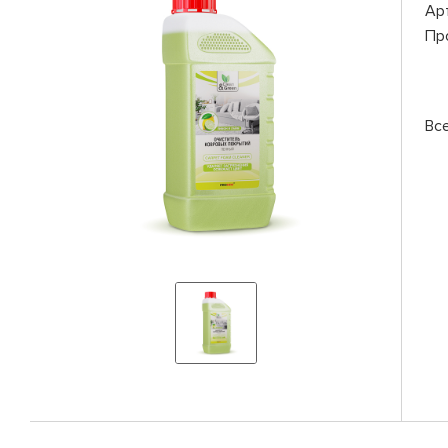
Ар
Пр
Вс