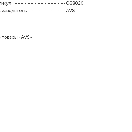
тикул
CG8020
оизводитель
AVS
е товары «AVS»