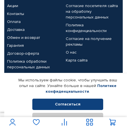
Акции
Согласие посетителя сайта
на обработку
Контакты
персональных данных
Оплата
Политика
Доставка
конфиденциальности
Обмен и возврат
Согласие на получение
рекламы
Гарантия
О нас
Договор-оферта
Карта сайта
Политика обработки
персональных данных
Партнерам
Мы используем файлы cookie, чтобы улучшить ваш
опыт на сайте. Узнайте больше в нашей
Политике
Корпоративным клиентам
Реквизиты компании
конфиденциальности
.
Поставщикам
Согласиться
Отклонить
© КАМАЗ ЦЕНТР ДОНЕЦК, 2015-2026. Все права защищены.
25
В корзину
Интернет-магазин автомобильных товаров Автопрофи.