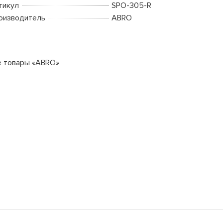
тикул
SPO-305-R
оизводитель
ABRO
е товары «ABRO»