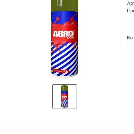
Ар
Пр
Вс