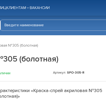
ЛИЦ
КЛИЕНТАМ
ВАКАНСИИ
овая №305 (болотная)
№305 (болотная)
Артикул:
SPO-305-R
аличии
рактеристики «Краска-спрей акриловая №305
олотная)»