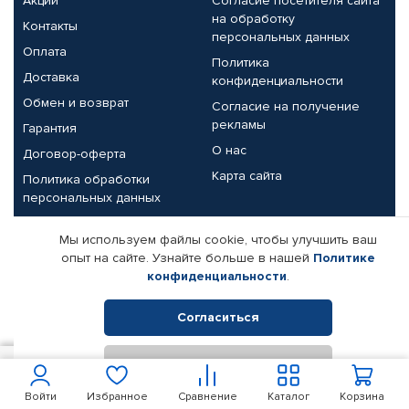
Акции
Согласие посетителя сайта
на обработку
Контакты
персональных данных
Оплата
Политика
Доставка
конфиденциальности
Обмен и возврат
Согласие на получение
рекламы
Гарантия
О нас
Договор-оферта
Карта сайта
Политика обработки
персональных данных
Партнерам
Мы используем файлы cookie, чтобы улучшить ваш
опыт на сайте. Узнайте больше в нашей
Политике
Корпоративным клиентам
Реквизиты компании
конфиденциальности
.
Поставщикам
Согласиться
Отклонить
© КАМАЗ ЦЕНТР ДОНЕЦК, 2015-2026. Все права защищены.
400
В корзину
Интернет-магазин автомобильных товаров Автопрофи.
Войти
Избранное
Сравнение
Каталог
Корзина