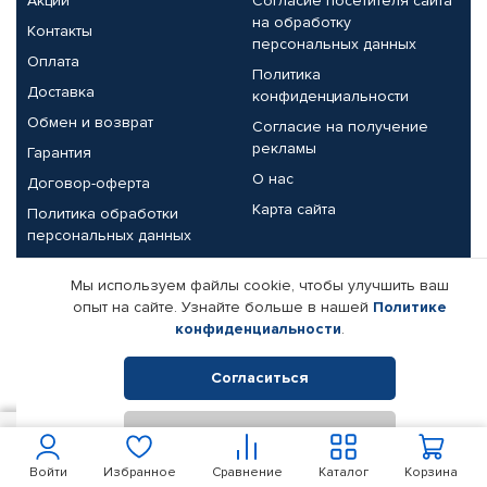
Акции
Согласие посетителя сайта
на обработку
Контакты
персональных данных
Оплата
Политика
Доставка
конфиденциальности
Обмен и возврат
Согласие на получение
рекламы
Гарантия
О нас
Договор-оферта
Карта сайта
Политика обработки
персональных данных
Партнерам
Мы используем файлы cookie, чтобы улучшить ваш
опыт на сайте. Узнайте больше в нашей
Политике
Корпоративным клиентам
Реквизиты компании
конфиденциальности
.
Поставщикам
Согласиться
Отклонить
© КАМАЗ ЦЕНТР ДОНЕЦК, 2015-2026. Все права защищены.
400
В корзину
Интернет-магазин автомобильных товаров Автопрофи.
Войти
Избранное
Сравнение
Каталог
Корзина